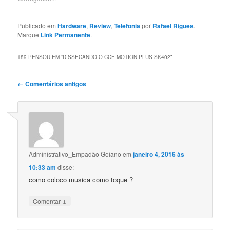
Publicado em
Hardware
,
Review
,
Telefonia
por
Rafael Rigues
.
Marque
Link Permanente
.
189 PENSOU EM “
DISSECANDO O CCE MOTION.PLUS SK402
”
Navegação
← Comentários antigos
de
comentários
Administrativo_Empadão Goiano
em
janeiro 4, 2016 às
10:33 am
disse:
como coloco musica como toque ?
↓
Comentar