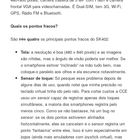
frontal VGA para videochamadas. É Dual-SIM, tem 3G, Wi-Fi,
GPS, Rádio FM e Bluetooth.
Quais os pontos fracos?
São
três
quatro
os principais pontos fracos do SK402:
Tela:
a resolução é boa (480 x 840 pixels) e as imagens
são nítidas, mas o ângulo de visão poderia ser melhor. Se
o smartphone estiver “inclinado” na mão tudo bem, mas
coloque-o paralelo aos olhos e ela escurece notavelmente.
Sensor de toque:
Só pesquei esse problema depois de
alguns dias de uso, quando notei que minha precisão no
teclado virtual tinha ido pelo ralo. Para cortar custos a CCE
usou um sensor capaz de registrar apenas dois toques
simultâneos, a maioria dos smartphones registra pelo
menos cinco. Como se não bastasse, há um bug no
sensor: se os dois pontos estiverem alinhados
horizontalmente, eles se cancelam e o sensor registra um
ponto “fantasma” entre eles. Isso é ruim especialmente em
jogos (ainda mais emuladores com joystick virtual), mas