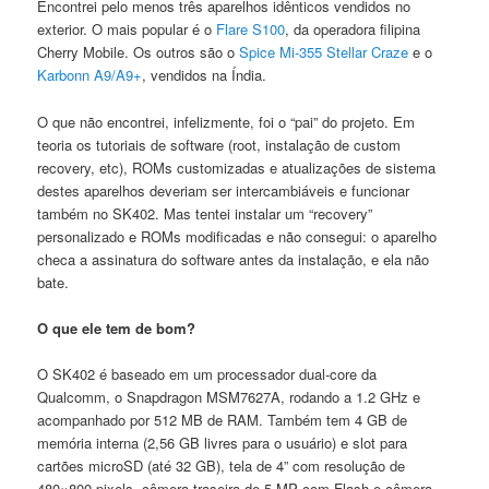
Encontrei pelo menos três aparelhos idênticos vendidos no
exterior. O mais popular é o
Flare S100
, da operadora filipina
Cherry Mobile. Os outros são o
Spice Mi-355 Stellar Craze
e o
Karbonn A9/A9+
, vendidos na Índia.
O que não encontrei, infelizmente, foi o “pai” do projeto. Em
teoria os tutoriais de software (root, instalação de custom
recovery, etc), ROMs customizadas e atualizações de sistema
destes aparelhos deveriam ser intercambiáveis e funcionar
também no SK402. Mas tentei instalar um “recovery”
personalizado e ROMs modificadas e não consegui: o aparelho
checa a assinatura do software antes da instalação, e ela não
bate.
O que ele tem de bom?
O SK402 é baseado em um processador dual-core da
Qualcomm, o Snapdragon MSM7627A, rodando a 1.2 GHz e
acompanhado por 512 MB de RAM. Também tem 4 GB de
memória interna (2,56 GB livres para o usuário) e slot para
cartões microSD (até 32 GB), tela de 4” com resolução de
480×800 pixels, câmera traseira de 5 MP com Flash e câmera