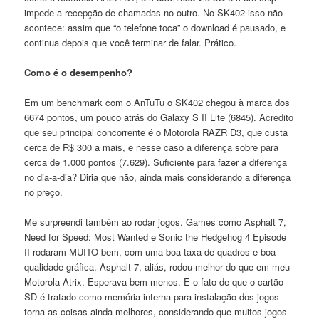
impede a recepção de chamadas no outro. No SK402 isso não
acontece: assim que “o telefone toca” o download é pausado, e
continua depois que você terminar de falar. Prático.
Como é o desempenho?
Em um benchmark com o AnTuTu o SK402 chegou à marca dos
6674 pontos, um pouco atrás do Galaxy S II Lite (6845). Acredito
que seu principal concorrente é o Motorola RAZR D3, que custa
cerca de R$ 300 a mais, e nesse caso a diferença sobre para
cerca de 1.000 pontos (7.629). Suficiente para fazer a diferença
no dia-a-dia? Diria que não, ainda mais considerando a diferença
no preço.
Me surpreendi também ao rodar jogos. Games como Asphalt 7,
Need for Speed: Most Wanted e Sonic the Hedgehog 4 Episode
II rodaram MUITO bem, com uma boa taxa de quadros e boa
qualidade gráfica. Asphalt 7, aliás, rodou melhor do que em meu
Motorola Atrix. Esperava bem menos. E o fato de que o cartão
SD é tratado como memória interna para instalação dos jogos
torna as coisas ainda melhores, considerando que muitos jogos