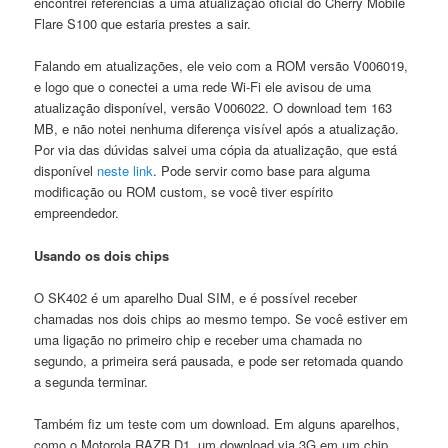
encontrei referências a uma atualização oficial do Cherry Mobile
Flare S100 que estaria prestes a sair.
Falando em atualizações, ele veio com a ROM versão V006019,
e logo que o conectei a uma rede Wi-Fi ele avisou de uma
atualização disponível, versão V006022. O download tem 163
MB, e não notei nenhuma diferença visível após a atualização.
Por via das dúvidas salvei uma cópia da atualização, que está
disponível
neste link
. Pode servir como base para alguma
modificação ou ROM custom, se você tiver espírito
empreendedor.
Usando os dois chips
O SK402 é um aparelho Dual SIM, e é possível receber
chamadas nos dois chips ao mesmo tempo. Se você estiver em
uma ligação no primeiro chip e receber uma chamada no
segundo, a primeira será pausada, e pode ser retomada quando
a segunda terminar.
Também fiz um teste com um download. Em alguns aparelhos,
como o Motorola RAZR D1, um download via 3G em um chip