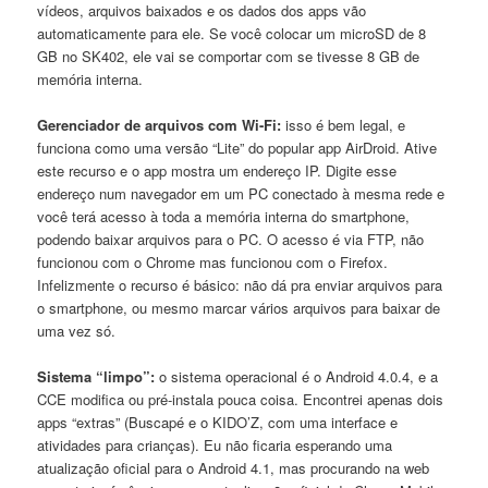
vídeos, arquivos baixados e os dados dos apps vão
automaticamente para ele. Se você colocar um microSD de 8
GB no SK402, ele vai se comportar com se tivesse 8 GB de
memória interna.
Gerenciador de arquivos com Wi-Fi:
isso é bem legal, e
funciona como uma versão “Lite” do popular app AirDroid. Ative
este recurso e o app mostra um endereço IP. Digite esse
endereço num navegador em um PC conectado à mesma rede e
você terá acesso à toda a memória interna do smartphone,
podendo baixar arquivos para o PC. O acesso é via FTP, não
funcionou com o Chrome mas funcionou com o Firefox.
Infelizmente o recurso é básico: não dá pra enviar arquivos para
o smartphone, ou mesmo marcar vários arquivos para baixar de
uma vez só.
Sistema “limpo”:
o sistema operacional é o Android 4.0.4, e a
CCE modifica ou pré-instala pouca coisa. Encontrei apenas dois
apps “extras” (Buscapé e o KIDO’Z, com uma interface e
atividades para crianças). Eu não ficaria esperando uma
atualização oficial para o Android 4.1, mas procurando na web