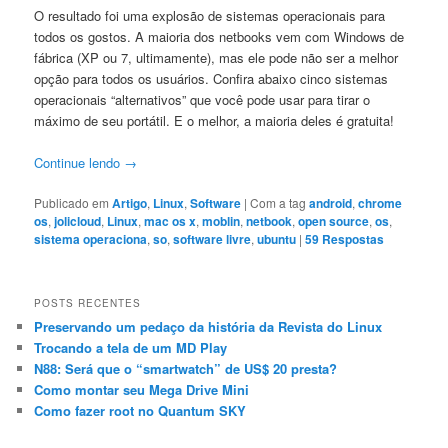
O resultado foi uma explosão de sistemas operacionais para
todos os gostos. A maioria dos netbooks vem com Windows de
fábrica (XP ou 7, ultimamente), mas ele pode não ser a melhor
opção para todos os usuários. Confira abaixo cinco sistemas
operacionais “alternativos” que você pode usar para tirar o
máximo de seu portátil. E o melhor, a maioria deles é gratuita!
Continue lendo
→
Publicado em
Artigo
,
Linux
,
Software
|
Com a tag
android
,
chrome
os
,
jolicloud
,
Linux
,
mac os x
,
moblin
,
netbook
,
open source
,
os
,
sistema operaciona
,
so
,
software livre
,
ubuntu
|
59
Respostas
POSTS RECENTES
Preservando um pedaço da história da Revista do Linux
Trocando a tela de um MD Play
N88: Será que o “smartwatch” de US$ 20 presta?
Como montar seu Mega Drive Mini
Como fazer root no Quantum SKY