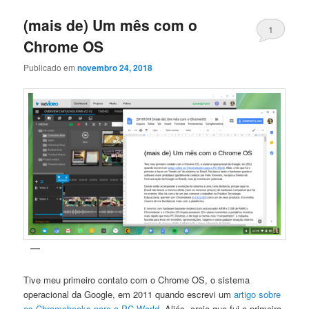
(mais de) Um mês com o
principal
secundário
1
Chrome OS
Publicado em
novembro 24, 2018
Tive meu primeiro contato com o Chrome OS, o sistema
operacional da Google, em 2011 quando escrevi um
artigo sobre
os Chromebooks para a PC World
. Aliás, creio que fui o primeiro