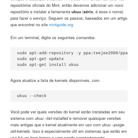
repositórios oficiais do Mint, então devemos adicionar um novo
repositório e instalar a ferramenta
ukuu
(
sério
, é esse o nome)
para fazer o serviço. Seguem os passos, baseados em um artigo
que encontrei no site
mintguide.org
.
Em um terminal, digite os seguintes comandos:
sudo apt-add-repository -y ppa:teejee2008/ppa 

sudo apt-get update

sudo apt-get install ukuu
Agora atualize a lista de kernels disponíveis, com
ukuu --check
Você pode ver quais versões do kernel estão instaladas em seu
sistema com
ukuu –list-installed
e remover quaisquer versões
mais antigas que o kernel atualmente em uso com
ukuu –purge-
old-kernels
. Isso é especialmente útil em sistemas que estão em
uso há um bom tempo e vem sendo constantemente