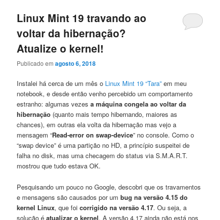
Linux Mint 19 travando ao
principal
secundário
voltar da hibernação?
Atualize o kernel!
Publicado em
agosto 6, 2018
Instalei há cerca de um mês o
Linux Mint 19 “Tara”
em meu
notebook, e desde então venho percebido um comportamento
estranho: algumas vezes
a máquina congela ao voltar da
hibernação
(quanto mais tempo hibernando, maiores as
chances), em outras ela volta da hibernação mas vejo a
mensagem “
Read-error on swap-device
” no console. Como o
“swap device” é uma partição no HD, a princípio suspeitei de
falha no disk, mas uma checagem do status via S.M.A.R.T.
mostrou que tudo estava OK.
Pesquisando um pouco no Google, descobri que os travamentos
e mensagens são causados por um
bug na versão 4.15 do
kernel Linux
, que foi
corrigido na versão 4.17
. Ou seja, a
solução é
atualizar o kernel
. A versão 4.17 ainda não está nos