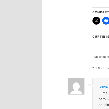
COMPART
CURTIR I
Publicado 
7 PENSOU EM
Letíci
O meu 
parou 
as tel