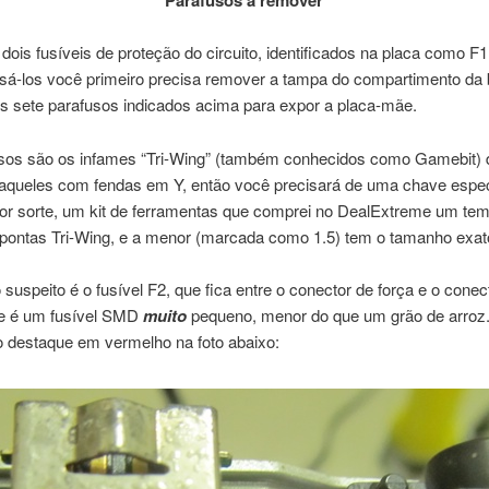
Parafusos a remover
ois fusíveis de proteção do circuito, identificados na placa como F1
sá-los você primeiro precisa remover a tampa do compartimento da b
os sete parafusos indicados acima para expor a placa-mãe.
sos são os infames “Tri-Wing” (também conhecidos como Gamebit) 
 aqueles com fendas em Y, então você precisará de uma chave espec
Por sorte, um kit de ferramentas que comprei no DealExtreme um tem
pontas Tri-Wing, e a menor (marcada como 1.5) tem o tamanho exat
 suspeito é o fusível F2, que fica entre o conector de força e o conec
Ele é um fusível SMD
muito
pequeno, menor do que um grão de arroz.
o destaque em vermelho na foto abaixo: