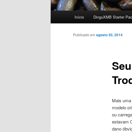
Menu
Início
DinguXMB Starter Pa
Pular
principal
para
Publicado em
agosto 30, 2014
o
Seu
conteúdo
Troq
principal
Mais uma 
modelo ori
ou carrega
estavam OK
dano óbvio