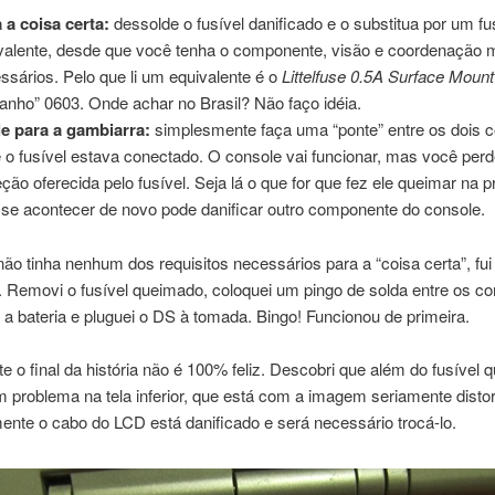
 a coisa certa:
dessolde o fusível danificado e o substitua por um f
valente, desde que você tenha o componente, visão e coordenação 
ssários. Pelo que li um equivalente é o
Littelfuse 0.5A Surface Mount
anho” 0603. Onde achar no Brasil? Não faço idéia.
e para a gambiarra:
simplesmente faça uma “ponte” entre os dois c
 o fusível estava conectado. O console vai funcionar, mas você perd
eção oferecida pelo fusível. Seja lá o que for que fez ele queimar na p
 se acontecer de novo pode danificar outro componente do console.
o tinha nenhum dos requisitos necessários para a “coisa certa”, fui
 Removi o fusível queimado, coloquei um pingo de solda entre os co
 a bateria e pluguei o DS à tomada. Bingo! Funcionou de primeira.
te o final da história não é 100% feliz. Descobri que além do fusível
problema na tela inferior, que está com a imagem seriamente distor
nte o cabo do LCD está danificado e será necessário trocá-lo.