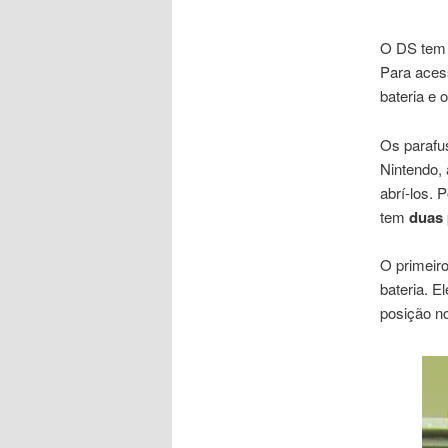
O DS tem d
Para aces
bateria e 
Os parafu
Nintendo,
abrí-los. 
tem
duas
O primeiro
bateria. 
posição n