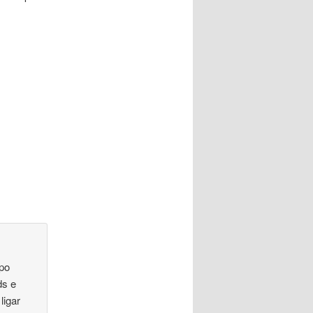
mpo
ds e
ligar