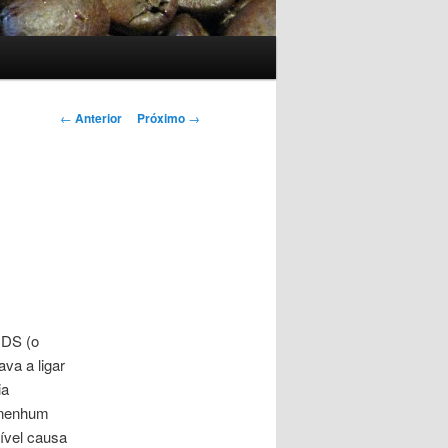
Navegação
←
Anterior
Próximo
→
de
posts
 DS (o
va a ligar
ia
i nenhum
ível causa