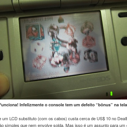
Funciona! Infelizmente o console tem um defeito “bônus” na tela
e um LCD substituto (com os cabos) custa cerca de US$ 10 no Deal
tão simples que nem envolve solda. Mas isso é um assunto para um o