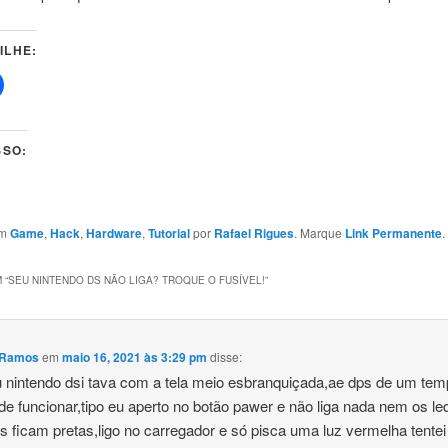
ILHE:
SSO:
em
Game
,
Hack
,
Hardware
,
Tutorial
por
Rafael Rigues
. Marque
Link Permanente
.
 “
SEU NINTENDO DS NÃO LIGA? TROQUE O FUSÍVEL!
”
a Ramos
em
maio 16, 2021 às 3:29 pm
disse:
nintendo dsi tava com a tela meio esbranquiçada,ae dps de um te
de funcionar,tipo eu aperto no botão pawer e não liga nada nem os le
as ficam pretas,ligo no carregador e só pisca uma luz vermelha tentei 