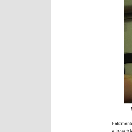
Felizment
a troca é 