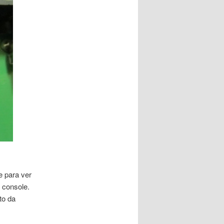
e para ver
u console.
to da