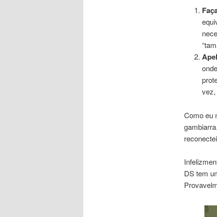
Faça
equi
nece
“tam
Apel
onde
prot
vez,
Como eu nã
gambiarra.
reconectei
Infelizmen
DS tem um 
Provavelme