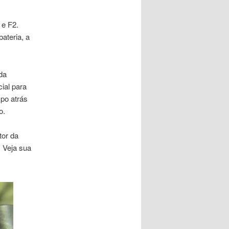
 e F2.
ateria, a
da
ial para
po atrás
o.
tor da
 Veja sua