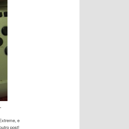
.
Extreme, e
utro post!