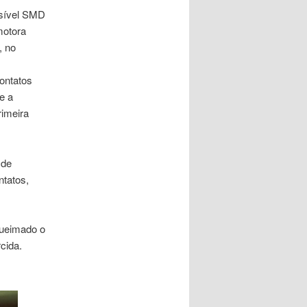
usível SMD
motora
, no
ontatos
e a
rimeira
 de
ntatos,
 queimado o
cida.